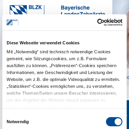
Diese Webseite verwendet Cookies
Mit „Notwendig“ sind technisch notwendige Cookies
gemeint, wie Sitzungscookies, um z.B. Formulare
ausfüllen zu können. „Präferenzen“-Cookies speichern
Informationen, wie Geschwindigkeit und Leistung der
Publikationen für Patienten
Publikati
Website, um z.B. die optimale Videoqualität zu ermitteln.
„Statistiken“-Cookies ermöglichen uns, zu verstehen,
welche Themen/Seiten unsere Besucher interessieren,
um das Angebot der Website darauf anpassen zu
können. Die Nutzer bleiben dabei anonym.
Pocket-Aufsteller
Einkaufs-
Einwilligungsauswahl
wagen
Notwendig
Beschreibung
(0)