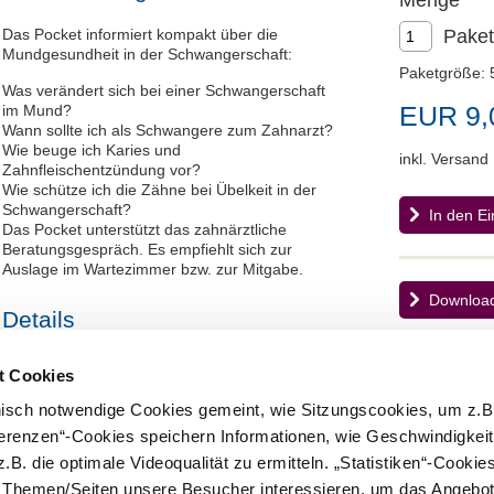
Menge
Das Pocket informiert kompakt über die
Paket
Mundgesundheit in der Schwangerschaft:
Paketgröße: 
Was verändert sich bei einer Schwangerschaft
EUR 9,
im Mund?
Wann sollte ich als Schwangere zum Zahnarzt?
Wie beuge ich Karies und
inkl. Versand
Zahnfleischentzündung vor?
Wie schütze ich die Zähne bei Übelkeit in der
Schwangerschaft?
In den E
Das Pocket unterstützt das zahnärztliche
Beratungsgespräch. Es empfiehlt sich zur
Auslage im Wartezimmer bzw. zur Mitgabe.
Download
Details
Seitenzahl: 6
t Cookies
Kapitel: 4
Maße: 12 x 12 cm geschlossen
nisch notwendige Cookies gemeint, wie Sitzungscookies, um z.B
ferenzen“-Cookies speichern Informationen, wie Geschwindigkei
Auch im Set erhältlich:
.B. die optimale Videoqualität zu ermitteln. „Statistiken“-Cooki
e Themen/Seiten unsere Besucher interessieren, um das Angebot