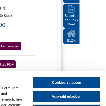
(e)
Zur Kasse
50 Stück
Bestellen
per Fax /
00
Brief
BLZK
inkaufswagen
 als PDF
kostenlos
Cookies zulassen
. Formulare
t und
Auswahl erlauben
es ermöglichen
 der Website