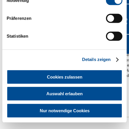
Notwendig
Die Infokarte unterstützt Zah
der Suche nach Auszubildende
Zur Kasse
Präferenzen
Bestellen
Zahnmedizinische/r Fachanges
per Fax /
Die Karte eignet sich zur Aus
Brief
in der Praxis.
Statistiken
Ein QR-Code auf der Rückseit
2,5-minütigen
3D-Animationsf
BLZK
Ausbildung
. Dieser zeigt in e
Praxisrundgang das vielfältige
Details zeigen
Tätigkeitsspektrum einer/eine
Zahnmedizinischen Fachanges
Selbstbewusst berichtet die H
ihre tägliche Arbeit und führt 
Cookies zulassen
einzelnen Räume der Praxis.
Zurück zur Übersicht
Details
Auswahl erlauben
kostenfrei
Nur notwendige Cookies
Maße: DIN A6