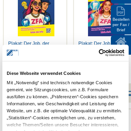
Zur Kasse
Bestellen
per Fax /
Brief
Plakat: Der Job, der
Plakat: Der Job, der
lächelt (2)
lächelt (1)
BLZK
Plakat zum Aushängen in
Plakat zum Aushängen in
Zahnarztpraxen (DIN A3)
Zahnarztpraxen (DIN A3)
Diese Webseite verwendet Cookies
Mit „Notwendig“ sind technisch notwendige Cookies
EUR 0,00
EUR 0,00
gemeint, wie Sitzungscookies, um z.B. Formulare
1 Stück
1 Stück
ausfüllen zu können. „Präferenzen“-Cookies speichern
Informationen, wie Geschwindigkeit und Leistung der
Website, um z.B. die optimale Videoqualität zu ermitteln.
„Statistiken“-Cookies ermöglichen uns, zu verstehen,
welche Themen/Seiten unsere Besucher interessieren,