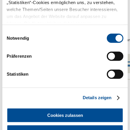
„Statistiken“-Cookies ermöglichen uns, zu verstehen,
welche Themen/Seiten unsere Besucher interessieren,
Karies bei Kleinkindern
um das Angebot der Website darauf anpassen zu
können. Die Nutzer bleiben dabei anonym.
Einwilligungsauswahl
Informationen im Pocket-
Notwendig
Format zur Auslage bzw. zur
Mitgabe
Präferenzen
EUR 9,00
50 Stück
Statistiken
Details zeigen
Cookies zulassen