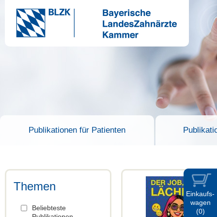
Publikationen für Patienten
Publikati
Themen
Einkaufs-
wagen
Beliebteste
(0)
Publikationen