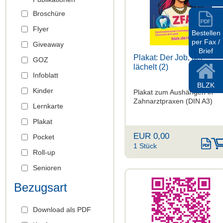
Broschüre
Flyer
Zur Kasse
Bestellen
per Fax /
Giveaway
Brief
Plakat: Der Job, der
GOZ
lächelt (2)
Infoblatt
BLZK
Kinder
Plakat zum Aushängen in
Zahnarztpraxen (DIN A3)
Lernkarte
Plakat
EUR 0,00
Pocket
1 Stück
Roll-up
Senioren
Bezugsart
Download als PDF